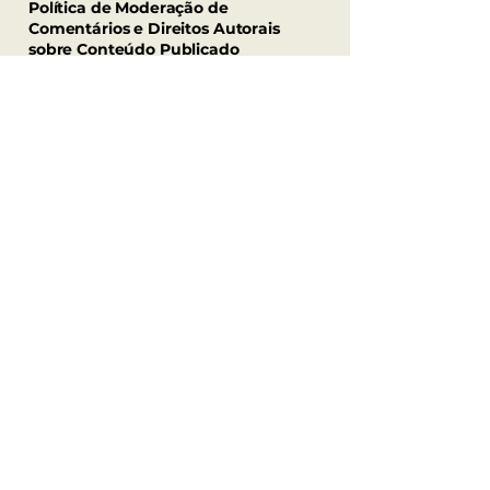
Política de Moderação de
Comentários e Direitos Autorais
sobre Conteúdo Publicado
Os conteúdos divulgados pelos
Conselheiros Petros baseiam-se no
Código de Ética dos Jornalistas
Brasileiros, que defende o direito à
informação, que inclui o direito de
informar, ser informado e acessar
informações. O compromisso do
jornalista é com a veracidade dos
fatos, razão pela qual deve assegurar
uma apuração precisa e a correta
divulgação, podendo esses conteúdos
ser compartilhados desde que a fonte
e o link da publicação original sejam
citados, respeitando os direitos
autorais.
Os Conselheiros Petros valorizam a
democracia e a diversidade de
opiniões, e suas plataformas de mídia
social e site têm como objetivo
promover um espaço de diálogo com