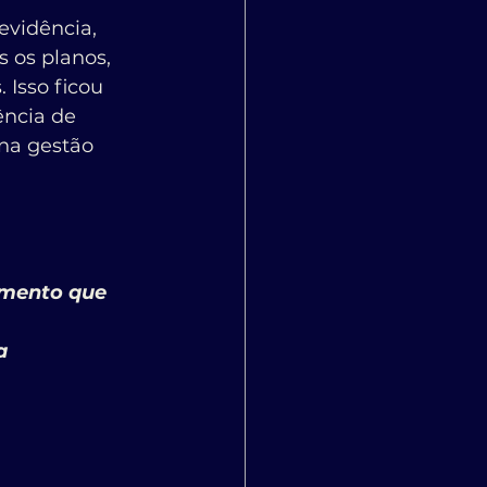
vidência, 
 os planos, 
 Isso ficou 
ncia de 
 na gestão 
a 