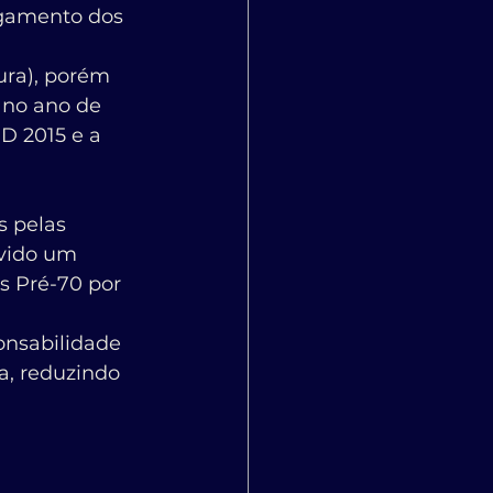
ura), porém 
no ano de 
D 2015 e a 
s pelas 
avido um 
s Pré-70 por 
onsabilidade 
a, reduzindo 