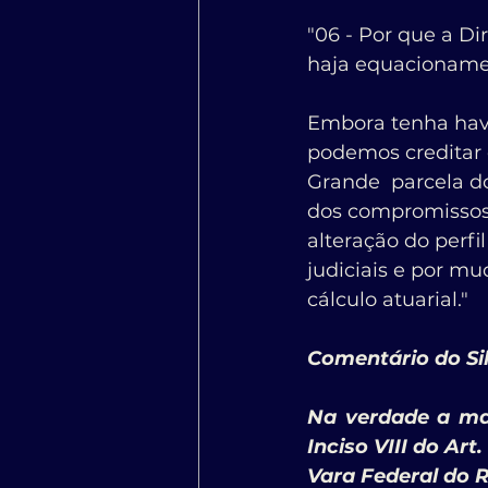
"06 - Por que a Di
haja equacionam
Embora tenha havi
podemos creditar o
Grande  parcela d
dos compromissos 
alteração do perfi
judiciais e por mu
cálculo atuarial."
Comentário do Sil
Na verdade a mai
Inciso VIII do Ar
Vara Federal do R