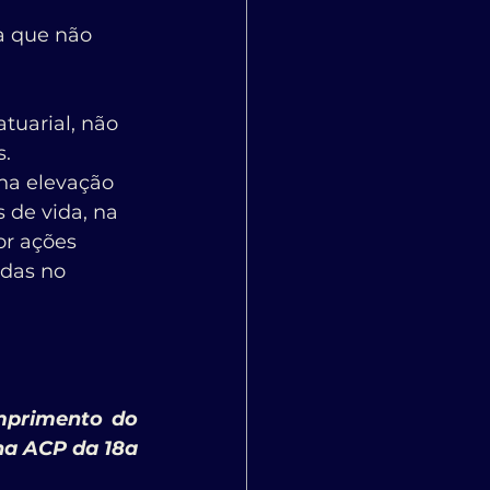
a que não 
uarial, não 
s.
na elevação 
de vida, na 
or ações 
adas no 
mprimento do 
na ACP da 18a 