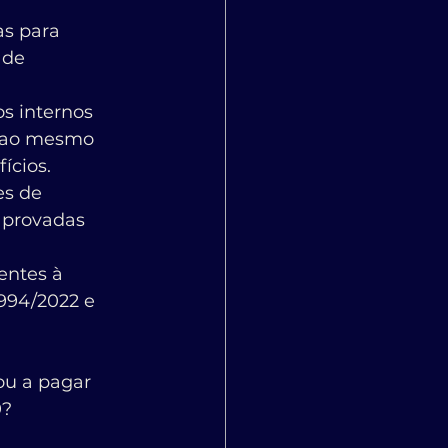
as para 
 de 
s internos 
, ao mesmo 
ícios.
es de 
aprovadas 
entes à 
994/2022 e 
ou a pagar 
0?