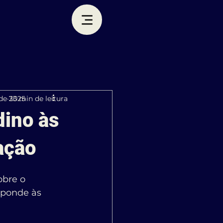
 de 2025
33 min de leitura
dino às
ação
obre o 
sponde às 