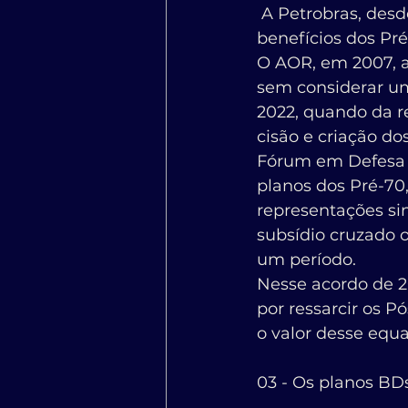
 A Petrobras, desde 1995, vem assumindo o compromisso com o pagamento dos 
benefícios dos Pré
O AOR, em 2007, a
sem considerar u
2022, quando da r
cisão e criação do
Fórum em Defesa d
planos dos Pré-70,
representações si
subsídio cruzado 
um período.
Nesse acordo de 2
por ressarcir os P
o valor desse equ
03 - Os planos BD