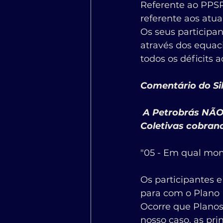
Referente ao PPSP
referente aos atuai
Os seus participan
através dos equaci
todos os déficits
Comentário do Sil
 A Petrobrás NÃO reconhece outras dívidas, por isso nossas Ações Judiciais 
Coletivas cobran
"05 - Em qual mo
Os participantes 
para com o Plano 
Ocorre que Planos 
nosso caso, as prin