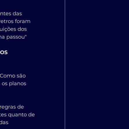
ntes das 
etros foram 
uições dos 
ana passou"
OS 
. Como são 
 os planos 
regras de 
tes quanto de 
das 