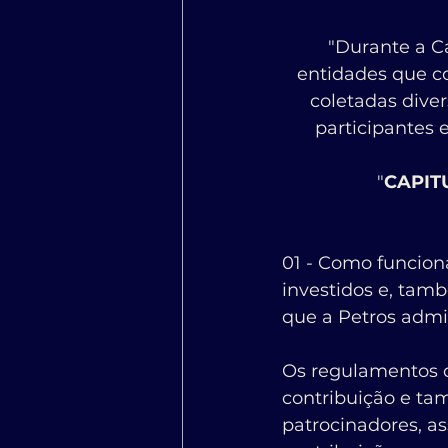
"Durante a C
entidades que c
coletadas dive
participantes 
"
CAPIT
01 - Como funciona
investidos e, tamb
que a Petros admi
Os regulamentos d
contribuição e ta
patrocinadores, a