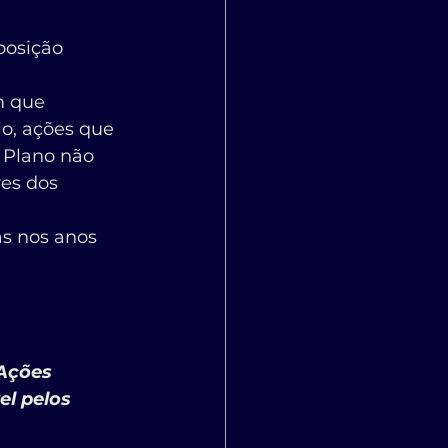
posição 
m que 
o, ações que 
 Plano não 
es dos 
as nos anos 
Ações 
l pelos 