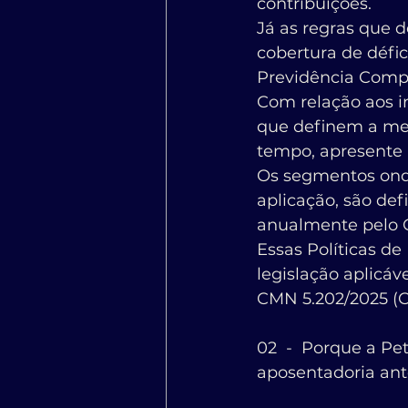
contribuições.
Já as regras que d
cobertura de défic
Previdência Comp
Com relação aos i
que definem a me
tempo, apresente 
Os segmentos onde
aplicação, são def
anualmente pelo C
Essas Políticas d
legislação aplicá
CMN 5.202/2025 (C
02  -  Porque a P
aposentadoria ante